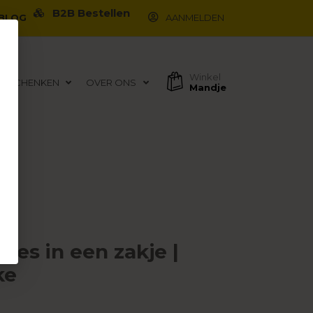
B2B Bestellen
BLOG
AANMELDEN
Winkel
EGESCHENKEN
OVER ONS
Mandje
es in een zakje |
ke