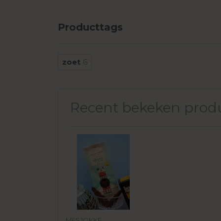
Producttags
zoet
6
Recent bekeken prod
MESJOKKE