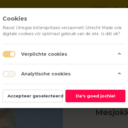
CONTACT
Cookies
Naost Utregse bôterspritsies verzaomelt Utrecht Made ook
digitale cookies vôr optimaol gebruik van de site. Is dât ok?
ALLE PRODUCTEN
RELATI
Verplichte cookies
Analytische cookies
Zoete snacks
Dommetjes in een zakje | Mesjokke
Mesjokke
Accepteer geselecteerd
Da's goed jochie!
Dommetj
Mesjok