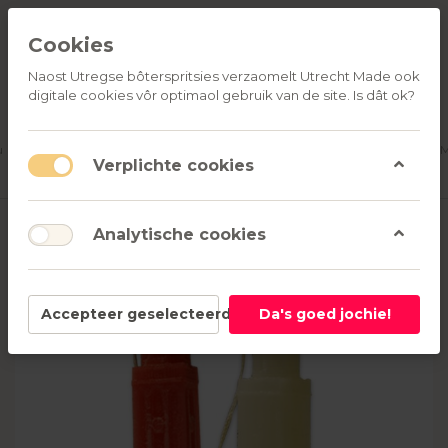
Cookies
Naost Utregse bôterspritsies verzaomelt Utrecht Made ook
digitale cookies vôr optimaol gebruik van de site. Is dât ok?
ALLE
OVER
RELATIEGESCHENKEN
PRODUCTEN
ONS
u
Aanmelden
M
Verplichte cookies
Analytische cookies
Accepteer geselecteerd
Da's goed jochie!