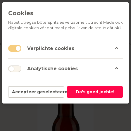
Cookies
Naost Utregse bôterspritsies verzaomelt Utrecht Made ook
digitale cookies vôr optimaol gebruik van de site. Is dât ok?
ALLE
OVER
RELATIEGESCHENKEN
PRODUCTEN
ONS
u
Aanmelden
M
Verplichte cookies
Analytische cookies
Accepteer geselecteerd
Da's goed jochie!