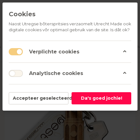
Cookies
Naost Utregse bôterspritsies verzaomelt Utrecht Made ook
digitale cookies vôr optimaol gebruik van de site. Is dât ok?
ALLE
OVER
RELATIEGESCHENKEN
PRODUCTEN
ONS
u
Aanmelden
M
Verplichte cookies
Analytische cookies
Accepteer geselecteerd
Da's goed jochie!