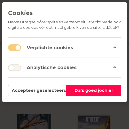
Cookies
Naost Utregse bôterspritsies verzaomelt Utrecht Made ook
digitale cookies vôr optimaol gebruik van de site. Is dât ok?
ALLE
OVER
RELATIEGESCHENKEN
PRODUCTEN
ONS
u
Aanmelden
M
Verplichte cookies
Louissons
Analytische cookies
1-2
van
2
Accepteer geselecteerd
Da's goed jochie!
Filter
Sorteren