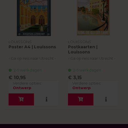
LOUISSONS
LOUISSONS
Poster A4 | Louissons
Postkaarten |
Louissons
- Ga op reis naar Utrecht -
- Ga op reis naar Utrecht -
Tim en Erik van Louissons
Tim en Erik van Louissons
2-5 werkdagen
2-5 werkdagen
tekenen elke afbeelding
tekenen elke afbeelding
van een Utrechts
van een Utrechts
€ 10,95
€ 3,15
stadsgezicht met de hand
stadsgezicht met de hand
Verdere opties:
Verdere opties:
of digitaal en laten zich i...
of digitaal en laten zich i...
Ontwerp
Ontwerp