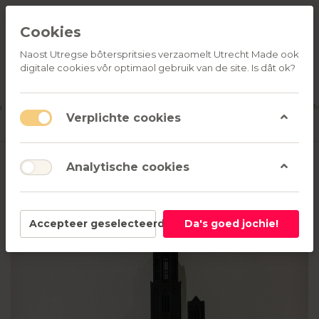
Cookies
Naost Utregse bôterspritsies verzaomelt Utrecht Made ook
digitale cookies vôr optimaol gebruik van de site. Is dât ok?
ALLE
OVER
RELATIEGESCHENKEN
PRODUCTEN
ONS
u
Aanmelden
M
Verplichte cookies
Analytische cookies
Accepteer geselecteerd
Da's goed jochie!